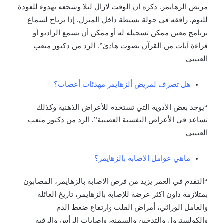
مريض الزهايمر. ذكره ان الوقت لازال ليلا وشجعه بهدوء للعودة
للنوم. رافقه في جولة بسيطة داخل المنزل. إذا يرتاح لسماع
برنامج معين ممكن تسجيله له أو ممكن أن يسمع الراديو أو
قراءة آيات من القرآن بصوت هادئ”. الرد من دكتور متعب
العتيبي
هل تصرف لمريض ألزهايمر مهدئات أعصاب؟
“يوجد بعض الأدوية التي تستخدم للأعراض الذهنية وكذلك
تساعد في الأعراض النفسية العصبية”. الرد من دكتور متعب
العتيبي
ماهي عوامل الإصابة بالزهايمر؟
“التقدم في العمر يزيد من فرص الاصابة بالزهايمر، المصابون
بمتلازمة داون اكثر عرضة للإصابة بالزهايمر، تاريخ العائلة
والعامل الوراثي، أمراض القلب وارتفاع ضغط الدم
والكولسترول والتدخين والسمنة، وإصابات الرأس والرقبة