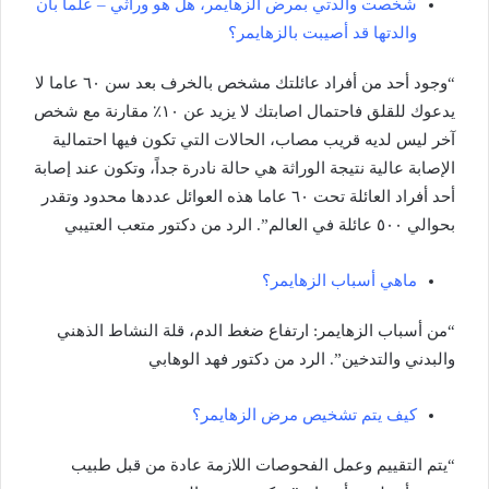
شخصت والدتي بمرض الزهايمر، هل هو وراثي – علما بأن
والدتها قد أصيبت بالزهايمر؟
“وجود أحد من أفراد عائلتك مشخص بالخرف بعد سن ٦٠ عاما لا
يدعوك للقلق فاحتمال اصابتك لا يزيد عن ١٠٪ مقارنة مع شخص
آخر ليس لديه قريب مصاب، الحالات التي تكون فيها احتمالية
الإصابة عالية نتيجة الوراثة هي حالة نادرة جداً، وتكون عند إصابة
أحد أفراد العائلة تحت ٦٠ عاما هذه العوائل عددها محدود وتقدر
بحوالي ٥٠٠ عائلة في العالم”. الرد من دكتور متعب العتيبي
ماهي أسباب الزهايمر؟
“من أسباب الزهايمر: ارتفاع ضغط الدم، قلة النشاط الذهني
والبدني والتدخين”. الرد من دكتور فهد الوهابي
كيف يتم تشخيص مرض الزهايمر؟
“يتم التقييم وعمل الفحوصات اللازمة عادة من قبل طبيب