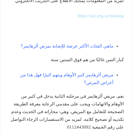
لمزيد من المعلومات يمكنك الاطلاع على التدريب الالكتروني
https://alz.org.sa/training/
ماهي الفئات الأكثر عرضة للإصابة بمرض ألزهايمر؟
كبار السن غالبًا من هم فوق الستين سنة
مريض ألزهايمر كثير الأوهام ويتهم كثيرًا فهل هذا من
أعراض المرض؟
نعم، مريض ألزهايمر في مرحلته الثانية يدخل في كثير من
الأوهام والاتهامات ويجب على مقدمي الرعاية معرفة الطريقة
الصحيحة للتعامل مع المريض، وهي: مجاراته في الحديث وعدم
تكذيبه أو تصحيح كلامه. لمزيد من الاستفسارات الرجاء التواصل
على رقم الجمعية 0112443092