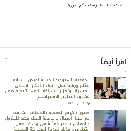
0550188222 وستفيدكم بدورها
اقرأ أيضاً
الجمعية السعودية الخيرية لمرض الزهايمر
تنظّم ورشة عمل ” نماء الأفكار” لإطلاق
المبادرات وتعزيز الشراكات الاستراتيجية ضمن
مشروع التطوير الاستراتيجي
13 مايو، 2026
حضور وتكريم الجمعية بالمنطقة الشرقية
في حفل أُسدال بـ جامعة الملك فهد للبترول
والمعادن بالخبر ممثلةً في وحدة العمل
التطوعي، وذلك تقديرًا لمشاركة الجمعية