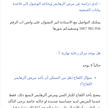
– لدي دراسة عن مرض الزهايمر وبحاجة الوصول إلى قاعدة
بيانات الجمعية
يمكنك التواصل مع الاستاذة اثير النشوان على واتس اب الرقم
056 982 5067 وستفيدكم بدورها
هل يوجد مركز رعاية نهارية ؟
حالياً لا يوجد
سؤال اللقاح (هل من الممكن أن يأخذ مريض ألزهايمر
اللقاح؟)
ينصح بأخذ اللقاح لكبار السن ومرض ألزهايمر لايمنع ذلك، فقط
عندما المريض لديه حساسية شديدة او حالته خاصة يرجى التأكد
من الطبيب أو الاتصال على وزارة الصحة 937 للاستشارة قبل