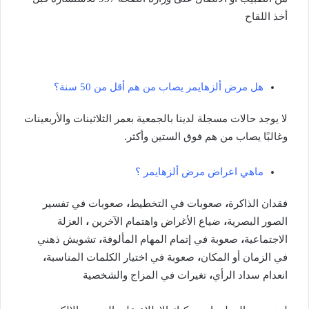
أخذ اللقاح
هل مرض ألزهايمر يصاب من هم أقل من 50 سنة؟
لا يوجد حالات مسجلة لدينا بالجمعية بعمر الثلاثينات
والأربعينات
وغالبًا يصاب من هم فوق الستين وأكثر.
ماهي اعراض مرض ألزهايمر ؟
فقدان الذاكرة
،
صعوبات في التخطيط
،
صعوبات في تفسير
الصور البصرية
،
ضياع الأغراض واهتمام الآخرين
،
العزلة
الاجتماعية
،
صعوبة في إتمام المهام المألوفة
،
تشويش ذهني
في الزمان أو المكان
،
صعوبة في اختيار الكلمات المناسبة
،
انعدام سداد الرأي
،
تغيرات في المزاج والشخصية