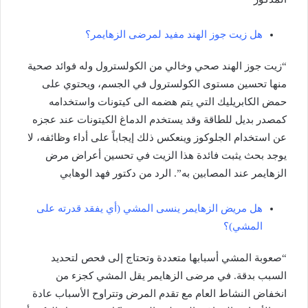
هل زيت جوز الهند مفيد لمرضى الزهايمر؟
“زيت جوز الهند صحي وخالي من الكولسترول وله فوائد صحية
منها تحسين مستوى الكولسترول في الجسم، ويحتوي على
حمض الكابريليك التي يتم هضمه الى كيتونات واستخدامه
كمصدر بديل للطاقة وقد يستخدم الدماغ الكيتونات عند عجزه
عن استخدام الجلوكوز وينعكس ذلك إيجاباً على أداء وظائفه، لا
يوجد بحث يثبت فائدة هذا الزيت في تحسين أعراض مرض
الزهايمر عند المصابين به”. الرد من دكتور فهد الوهابي
هل مريض الزهايمر ينسى المشي (أي يفقد قدرته على
المشي)؟
“صعوبة المشي أسبابها متعددة وتحتاج إلى فحص لتحديد
السبب بدقة. في مرضى الزهايمر يقل المشي كجزء من
انخفاض النشاط العام مع تقدم المرض وتتراوح الأسباب عادة