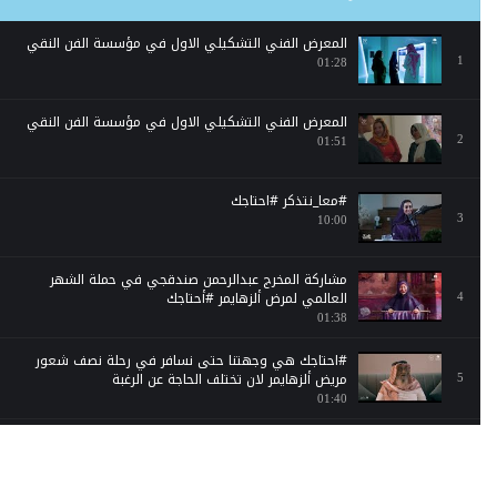
المعرض الفني التشكيلي الاول في مؤسسة الفن النقي
1
01:28
المعرض الفني التشكيلي الاول في مؤسسة الفن النقي
2
01:51
#معا_نتذكر #احتاجك
3
10:00
مشاركة المخرج عبدالرحمن صندقجي في حملة الشهر
العالمي لمرض ألزهايمر #أحتاجك
4
01:38
#احتاجك هي وجهتنا حتى نسافر في رحلة نصف شعور
مريض ألزهايمر لان تختلف الحاجة عن الرغبة
5
01:40
محاضرة الدكتور عاصم الشنبري (الادوية والعلاجات لمرض
الزهايمر)
6
01:02:01