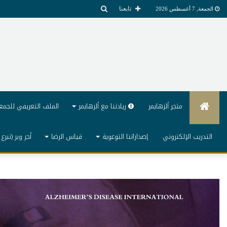
بحث
تابعنا
الجمعة, 7 أغسطس 2026
عن
الرئيسية
متجر ألزهايمر
ريادتنا مع ألزهايمر
الملف التعريفي للجمع
التدريب الإلكتروني
إصداراتنا التوعوية
قياس الرضا
أجر وبر (تبرع 