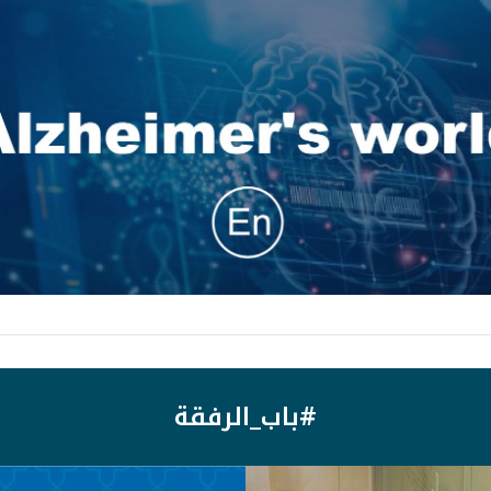
#باب_الرفقة