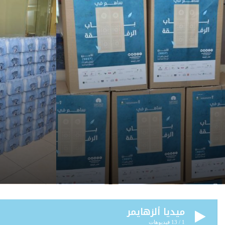
ميديا ألزهايمر
1
/
13
فيديوهات