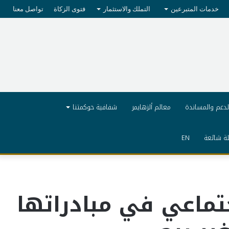
خدمات المتبرعين
التملك والاستثمار
فتوى الزكاة
تواصل معنا
لدعم والمساندة
معالم ألزهايمر
شفافية حوكمتنا
ة شائعة
EN
جتماعي في مبادراتها