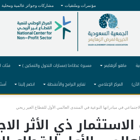
مؤتمرات وملتقيات
مشاركات وجوائز عالمية ومحلية
ية
ماهو ألزهايمر
مسيرة عطاءنا (مسارات التحول والتمكين )
فئات ا
الآن)
المركز الإعلامي
تقارير البرامج والأنشطة
انضم إلينا
أسئل
لاجتماعي في مبادراتها النوعية في المنتدى العالمي الأول للقطاع الغير ربحي
استثمار ذي الأثر الا