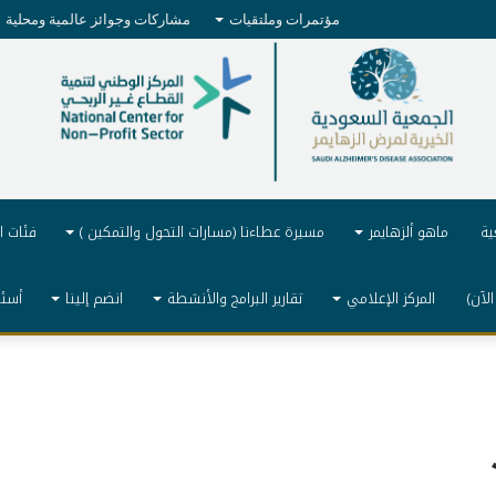
مؤتمرات وملتقيات
مشاركات وجوائز عالمية ومحلية
ية
ماهو ألزهايمر
مسيرة عطاءنا (مسارات التحول والتمكين )
فئات ا
الآن)
المركز الإعلامي
تقارير البرامج والأنشطة
انضم إلينا
أسئل