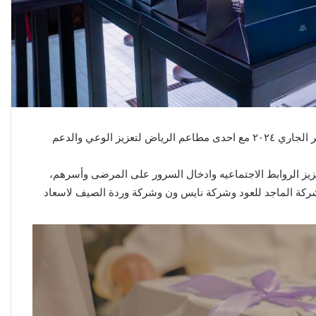
‎مبادرة لمة خير في اختتام حملة الشهر العالمي لألزهايمر في اكتوبر الجاري ٢٠٢٤ مع احدى مطاعم الرياض لتعزيز الوعي والدعم
ز الروابط الاجتماعيه وادخال السرور على المرضى وأسرهم،
في شركة الماجد للعود وشركة نايس ون وشركة وردة الصيف لاسعاد