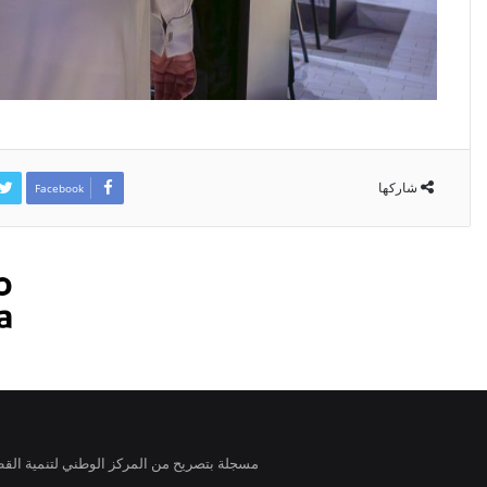
شاركها
Facebook
مسجلة بتصريح من المركز الوطني لتنمية القطاع الغير ربحي برقم ٤٩١ / الدفع الآمن لدى حسابات الجمعية جميع الحقوق