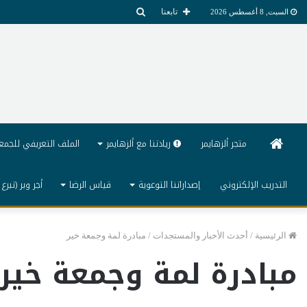
بحث
تابعنا
السبت, 8 أغسطس 2026
عن
الرئيسية
متجر ألزهايمر
ريادتنا مع ألزهايمر
الملف التعريفي للجمع
التدريب الإلكتروني
إصداراتنا التوعوية
قياس الرضا
أجر وبر (تبرع 
الرئيسية
/
أحدث الأخبار والمستجدات
/
مبادرة لمة وجمعة خير
مبادرة لمة وجمعة خير