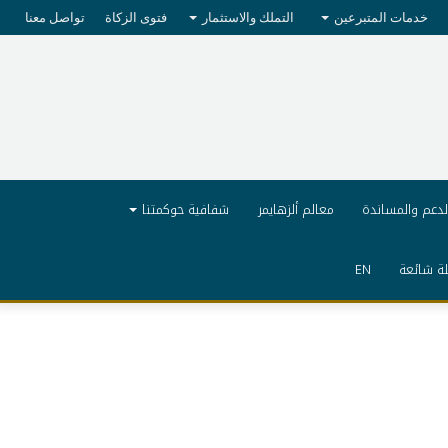
خدمات المتبرعين
التملك والاستثمار
فتوى الزكاة
تواصل معنا
لدعم والمساندة
معالم ألزهايمر
شفافية حوكمتنا
ة شائعة
EN